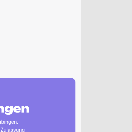
ingen
übingen.
, Zulassung