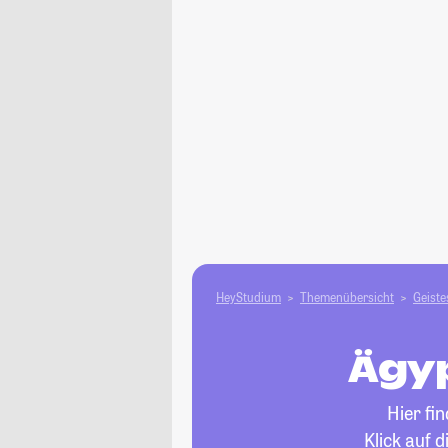
HeyStudium
Themenübersicht
Geiste
Ägyp
Hier fi
Klick auf 