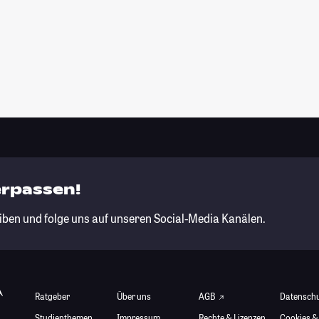
erpassen!
iben und folge uns auf unseren Social-Media Kanälen.
Ratgeber
Über uns
AGB
Datensch
Studienthemen
Impressum
Rechte & Lizenzen
Cookies &