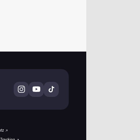
utz
 Tracking