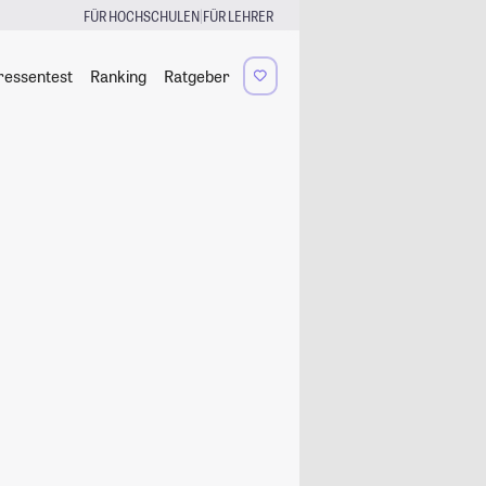
|
FÜR HOCHSCHULEN
FÜR LEHRER
ressentest
Ranking
Ratgeber