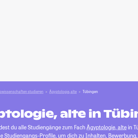
swissenschaften studieren
Ägyptologie, alte
Tübingen
tologie, alte in Tüb
ndest du alle Studiengänge zum Fach
Ägyptologie, alte
in T
die Studiengangs-Profile, um dich zu Inhalten, Bewerbung