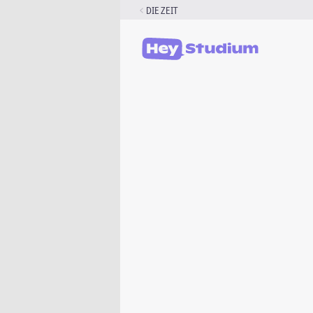
Zum
DIE ZEIT
Inhalt
springen