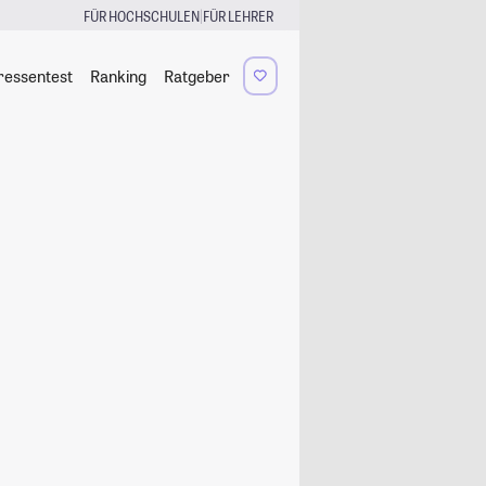
|
FÜR HOCHSCHULEN
FÜR LEHRER
ressentest
Ranking
Ratgeber