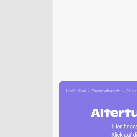
HeyStudium
Themenübersicht
Geiste
Altert
Hier finde
Klick auf 