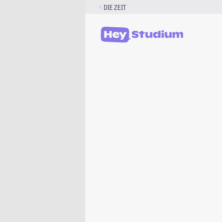
Zum
DIE ZEIT
Inhalt
springen