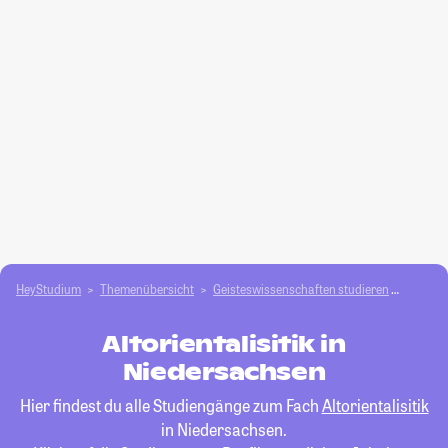
HeyStudium
Themenübersicht
Geisteswissenschaften studieren
Altorien
Altorientalisitik in
Niedersachsen
Hier findest du alle Studiengänge zum Fach
Altorientalisitik
in Niedersachsen.