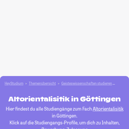
HeyStudium
Themenübersicht
Geisteswissenschaften studieren
Altorien
Altorientalisitik in Göttingen
Hier findest du alle Studiengänge zum Fach
Altorientalisitik
in Göttingen.
Klick auf die Studiengangs-Profile, um dich zu Inhalten,