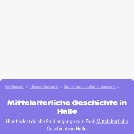
HeyStudium
Themenübersicht
Geisteswissenschaften studieren
Mittela
Mittelalterliche Geschichte in
Halle
Hier findest du alle Studiengänge zum Fach
Mittelalterliche
Geschichte
in Halle.