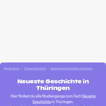
HeyStudium
Themenübersicht
Geisteswissenschaften studieren
Neuest
Neueste Geschichte in
Thüringen
Hier findest du alle Studiengänge zum Fach
Neueste
Geschichte
in Thüringen.