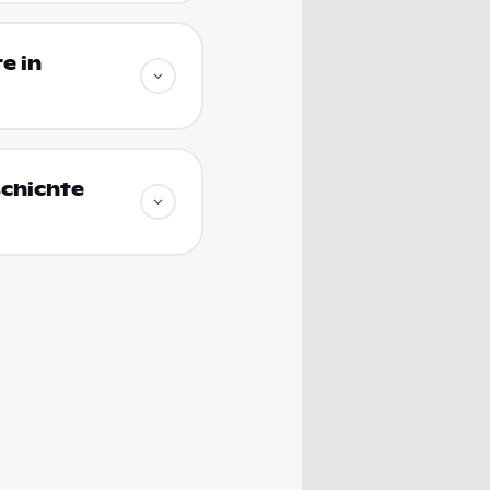
e in
schichte