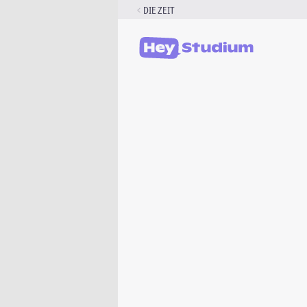
Zum
DIE ZEIT
Inhalt
springen