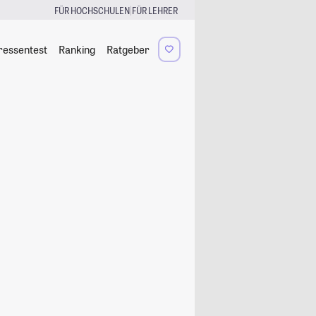
|
FÜR HOCHSCHULEN
FÜR LEHRER
ressentest
Ranking
Ratgeber