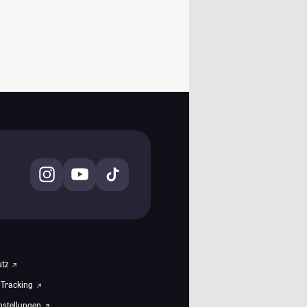
utz
 Tracking
instellungen