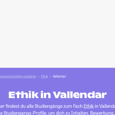
swissenschaften studieren
Ethik
Vallendar
Ethik in Vallendar
er findest du alle Studiengänge zum Fach
Ethik
in Vallend
die Studiengangs-Profile, um dich zu Inhalten, Bewerbung