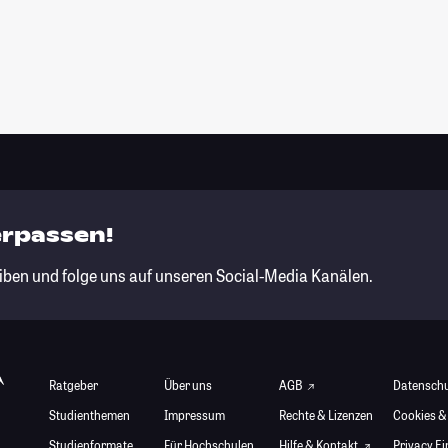
erpassen!
iben und folge uns auf unseren Social-Media Kanälen.
Ratgeber
Über uns
AGB
Datensch
Studienthemen
Impressum
Rechte & Lizenzen
Cookies &
Studienformate
Für Hochschulen
Hilfe & Kontakt
Privacy E