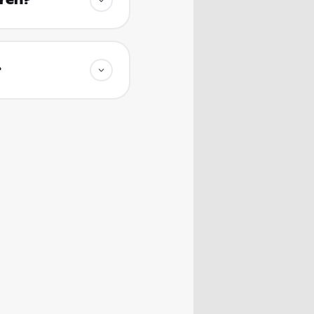
eren?
?