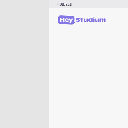
Zum
DIE ZEIT
Inhalt
springen