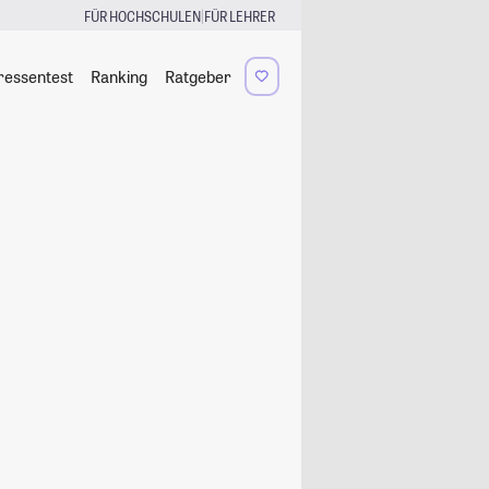
|
FÜR HOCHSCHULEN
FÜR LEHRER
ressentest
Ranking
Ratgeber