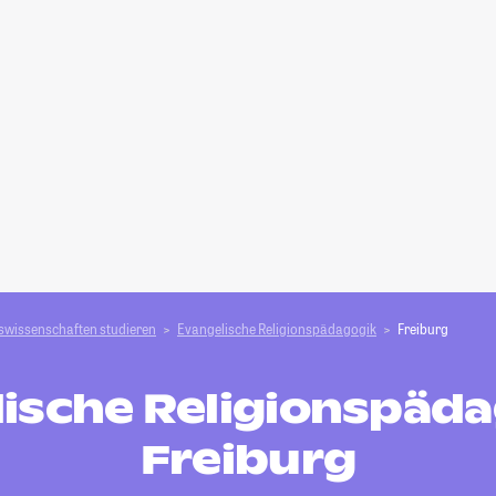
swissenschaften studieren
Evangelische Religionspädagogik
Freiburg
ische Religionspäda
Freiburg