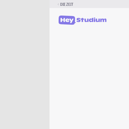
Zum
DIE ZEIT
Inhalt
springen