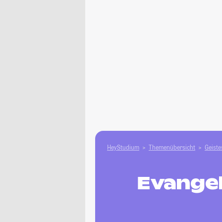
HeyStudium
Themenübersicht
Geiste
Evangel