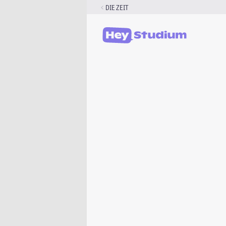
Zum
DIE ZEIT
Inhalt
springen