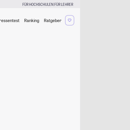
|
FÜR HOCHSCHULEN
FÜR LEHRER
ressentest
Ranking
Ratgeber