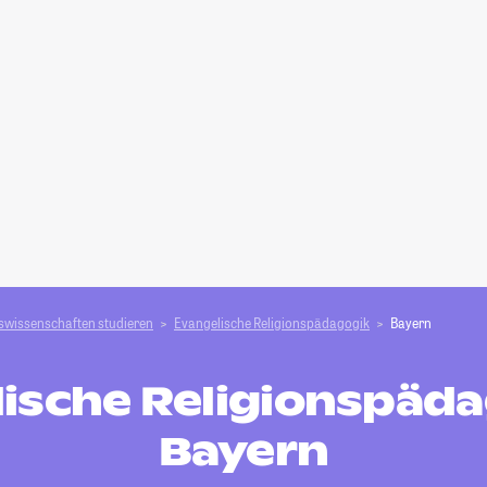
swissenschaften studieren
Evangelische Religionspädagogik
Bayern
ische Religionspäda
Bayern