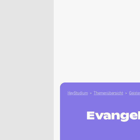
HeyStudium
Themenübersicht
Geiste
Evangel