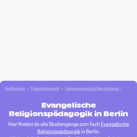
HeyStudium
Themenübersicht
Geisteswissenschaften studieren
Evange
Evangelische
Religionspädagogik in Berlin
Hier findest du alle Studiengänge zum Fach
Evangelische
Religionspädagogik
in Berlin.