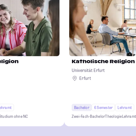
ligion
Katholische Religion
Universität Erfurt
Erfurt
ehramt
Bachelor
6 Semester
Lehramt
Studium ohne NC
Zwei-Fach-Bachelor
Theologie
Lehram