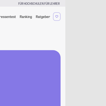
|
FÜR HOCHSCHULEN
FÜR LEHRER
ressentest
Ranking
Ratgeber