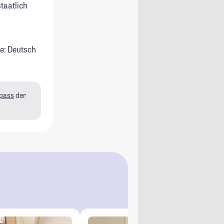
staatlich
e: Deutsch
pass
der