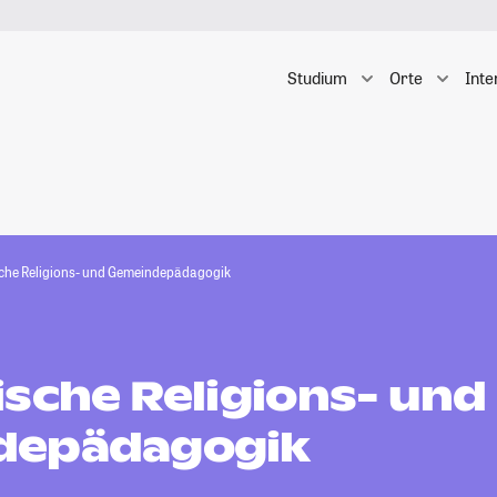
Studium
Orte
Inte
che Religions- und Gemeindepädagogik
ische Religions- und
depädagogik