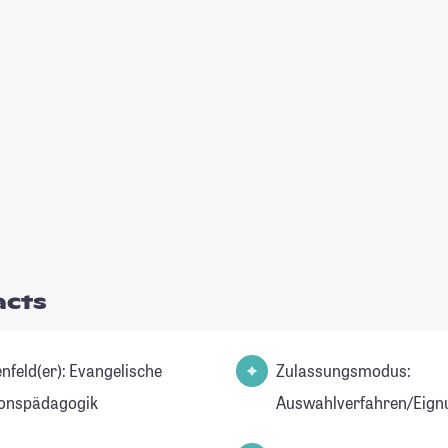
acts
d(er): Evangelische
Zulassungsmodus:
ionspädagogik
Auswahlverfahren/Eign