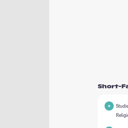
Short-F
Studienfel
Relig