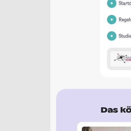
Start
Regel
Studi
Das kö