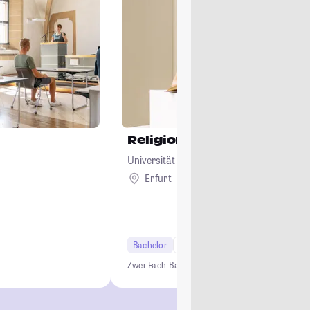
Religionswissenschaft
Universität Erfurt
Erfurt
Bachelor
6 Semester
Lehramt
t
Zwei-Fach-Bachelor
Lehramt
Studium ohne NC