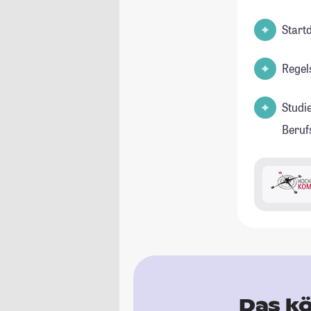
Start
Regel
Studi
Beruf
Das kö