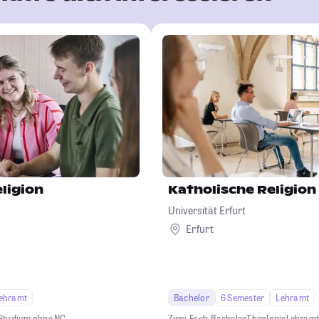
ligion
Katholische Religion
Universität Erfurt
Erfurt
ehramt
Bachelor
6 Semester
Lehramt
Studium ohne NC
Zwei-Fach-Bachelor
Theologie
Lehram