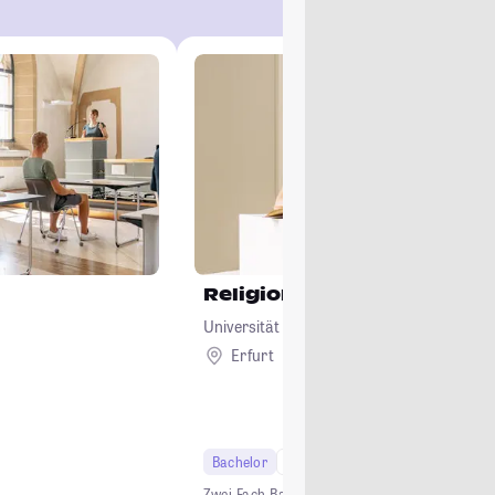
Religionswissenschaft
Universität Erfurt
Erfurt
Bachelor
6 Semester
Lehramt
t
Zwei-Fach-Bachelor
Lehramt
Studium ohne NC