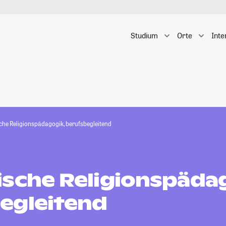
Studium
Orte
Inte
che Religionspädagogik, berufsbegleitend
ische Religionspäda
egleitend