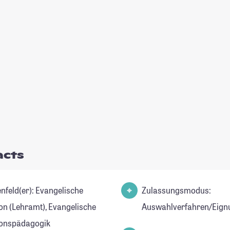
acts
d(er): Evangelische
Zulassungsmodus:
ion (Lehramt), Evangelische
Auswahlverfahren/Eign
ionspädagogik