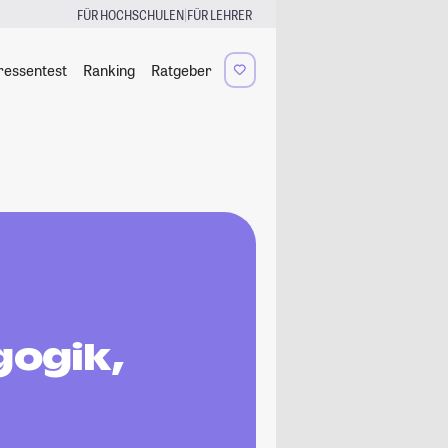
|
FÜR HOCHSCHULEN
FÜR LEHRER
ressentest
Ranking
Ratgeber
gogik,