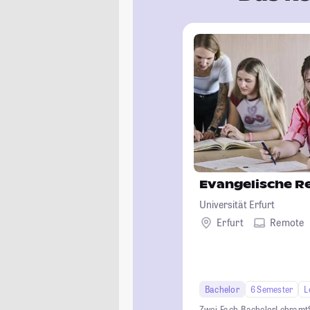
Evangelische Re
Universität Erfurt
Erfurt
Remote
Bachelor
6 Semester
L
Zwei-Fach-Bachelor
Lehramt