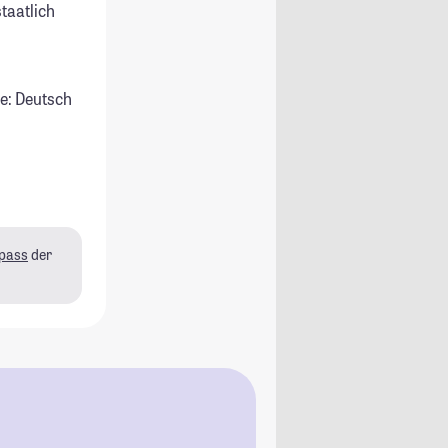
staatlich
e: Deutsch
pass
der