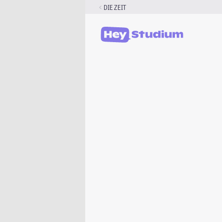
Zum
DIE ZEIT
Inhalt
springen