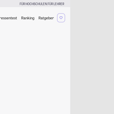
|
FÜR HOCHSCHULEN
FÜR LEHRER
ressentest
Ranking
Ratgeber