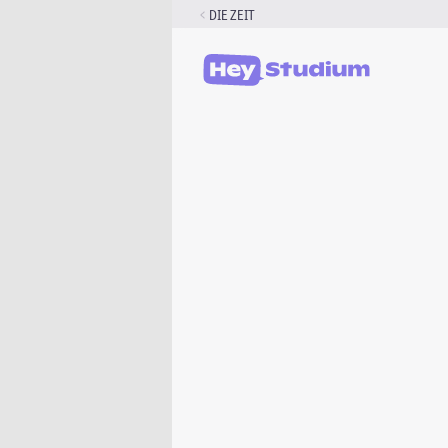
Zum
DIE ZEIT
Inhalt
springen