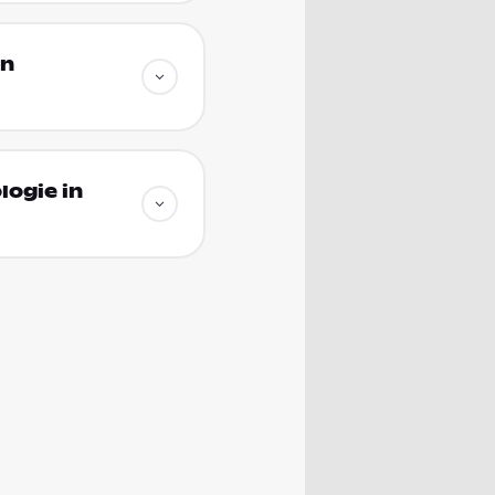
in
logie in