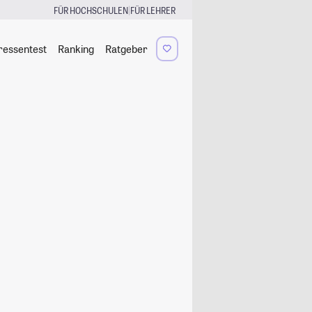
|
FÜR HOCHSCHULEN
FÜR LEHRER
ressentest
Ranking
Ratgeber