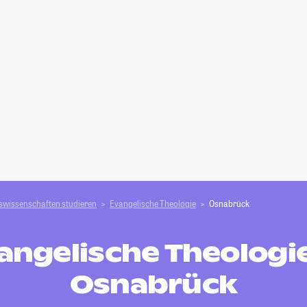
swissenschaften studieren
Evangelische Theologie
Osnabrück
angelische Theologie
Osnabrück