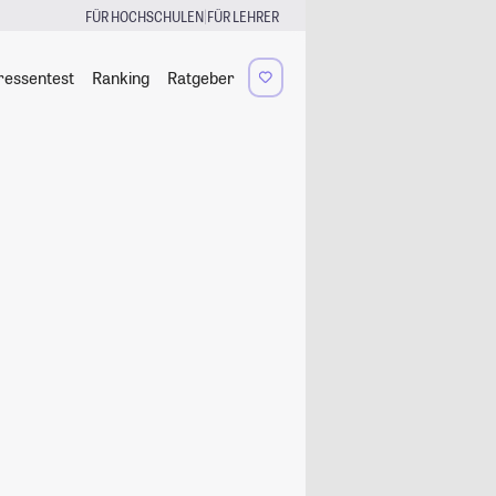
|
FÜR HOCHSCHULEN
FÜR LEHRER
ressentest
Ranking
Ratgeber