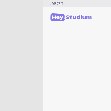
Zum
DIE ZEIT
Inhalt
springen