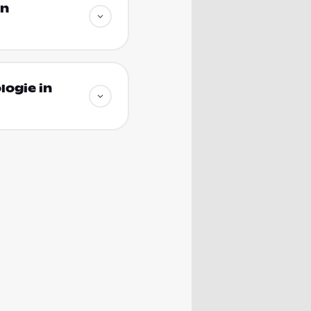
in
logie in