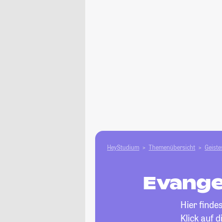
HeyStudium
Themenübersicht
Geiste
Evange
Hier finde
Klick auf 