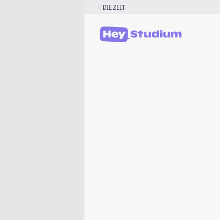
Zum
DIE ZEIT
Inhalt
springen