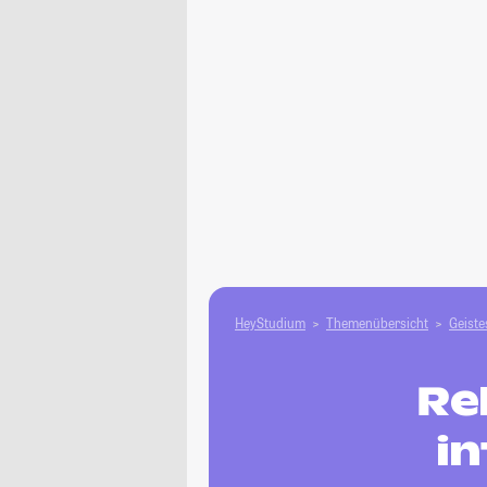
HeyStudium
Themenübersicht
Geiste
Re
in