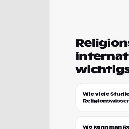
Religion
internat
wichtig
Wie viele Studi
Religionswisse
Wo kann man Re