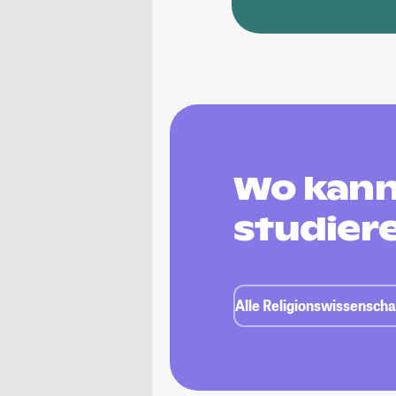
Wo kann
studier
Alle Religionswissenscha