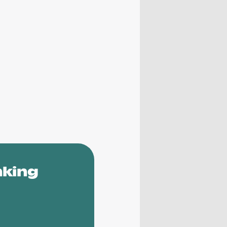
nking