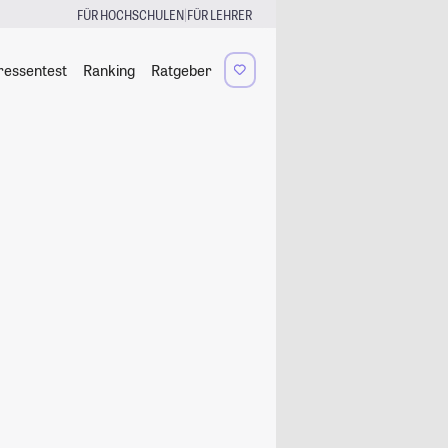
|
FÜR HOCHSCHULEN
FÜR LEHRER
ressentest
Ranking
Ratgeber