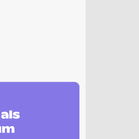
als
ium