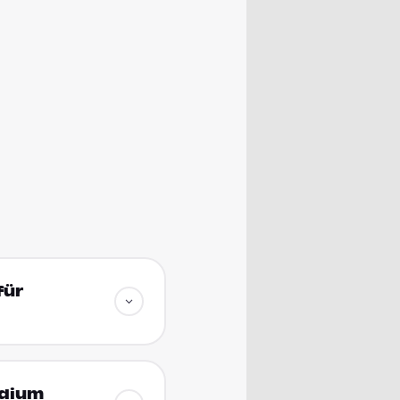
für
udium