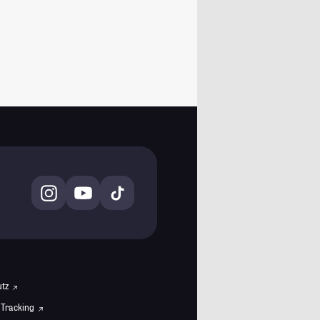
utz
 Tracking