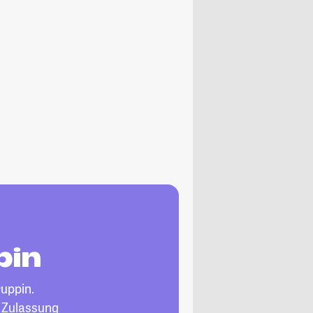
pin
uppin.
, Zulassung