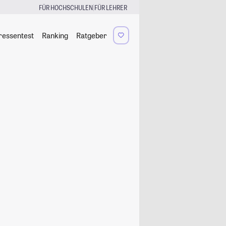
|
FÜR HOCHSCHULEN
FÜR LEHRER
ressentest
Ranking
Ratgeber