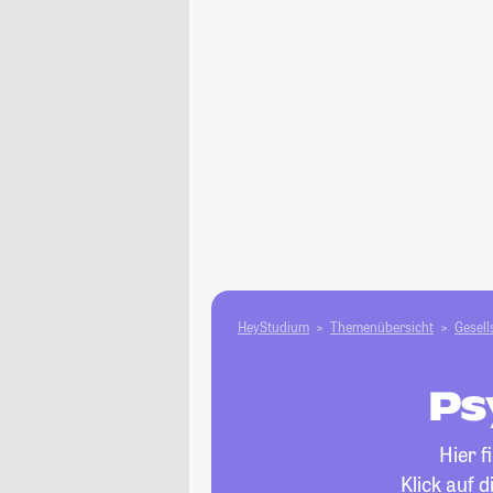
HeyStudium
Themenübersicht
Gesell
Ps
Hier f
Klick auf 