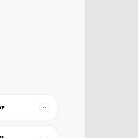
n?
in