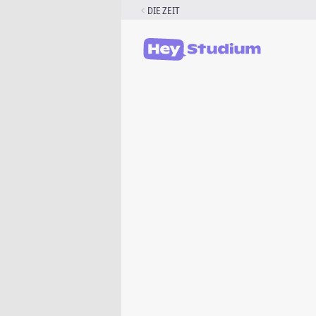
Zum
DIE ZEIT
Inhalt
springen