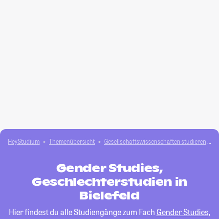
HeyStudium
Themenübersicht
Gesellschafts­­wissenschaften studieren
G
Gender Studies,
Geschlechterstudien in
Bielefeld
Hier findest du alle Studiengänge zum Fach
Gender Studies,