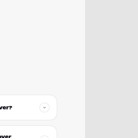
ver?
over