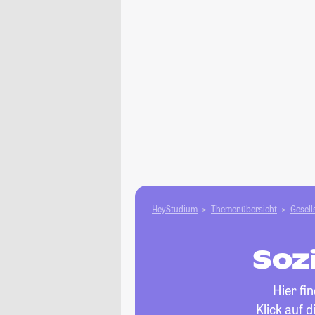
HeyStudium
Themenübersicht
Gesell
Soz
Hier fi
Klick auf 