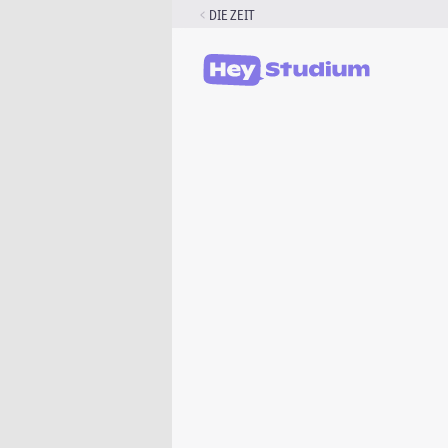
Zum
DIE ZEIT
Inhalt
springen