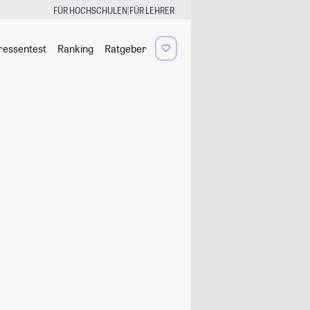
|
FÜR HOCHSCHULEN
FÜR LEHRER
ressentest
Ranking
Ratgeber