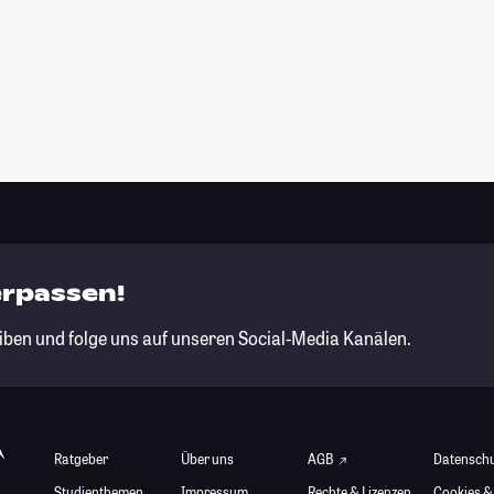
erpassen!
iben und folge uns auf unseren Social-Media Kanälen.
Ratgeber
Über uns
AGB
Datensch
Studienthemen
Impressum
Rechte & Lizenzen
Cookies &