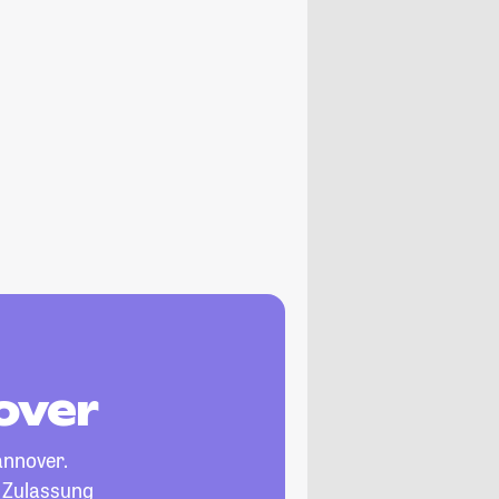
over
annover.
, Zulassung