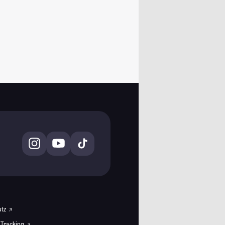
utz
 Tracking