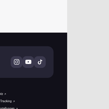
utz
 Tracking
instellungen