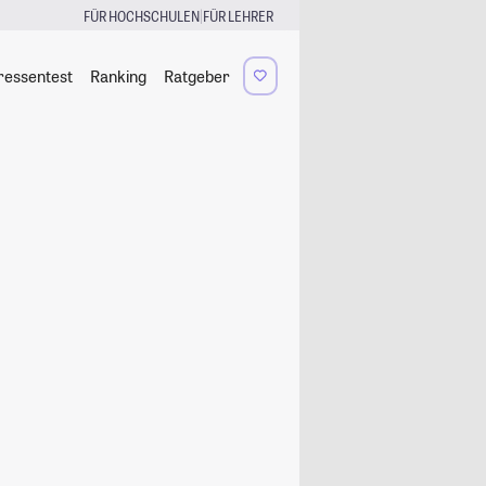
|
FÜR HOCHSCHULEN
FÜR LEHRER
ressentest
Ranking
Ratgeber