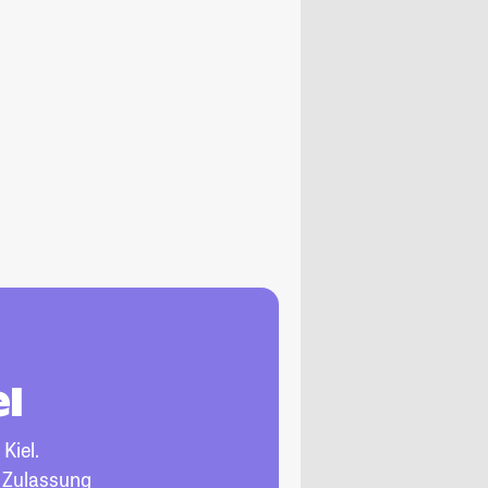
l
 Kiel.
, Zulassung