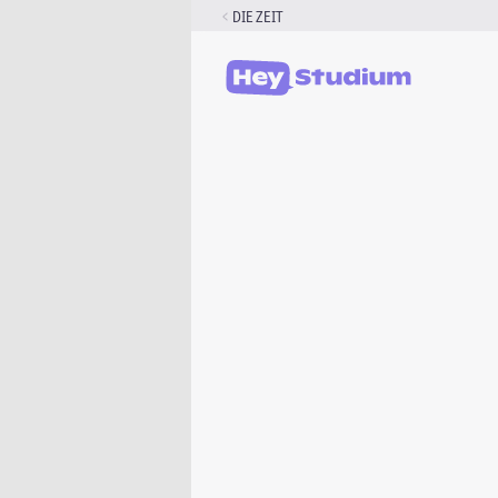
Zum
DIE ZEIT
Inhalt
springen