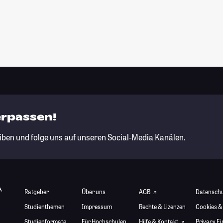
erpassen!
iben und folge uns auf unseren Social-Media Kanälen.
Ratgeber
Über uns
AGB
Datensch
Studienthemen
Impressum
Rechte & Lizenzen
Cookies &
Studienformate
Für Hochschulen
Hilfe & Kontakt
Privacy E