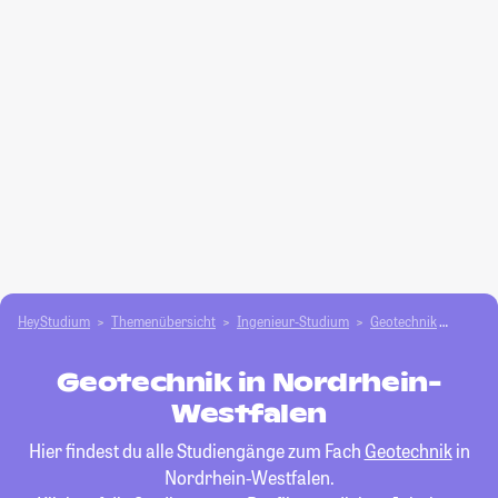
HeyStudium
Themenübersicht
Ingenieur-Studium
Geotechnik
Nordrh
Geotechnik in Nordrhein-
Westfalen
Hier findest du alle Studiengänge zum Fach
Geotechnik
in
Nordrhein-Westfalen.