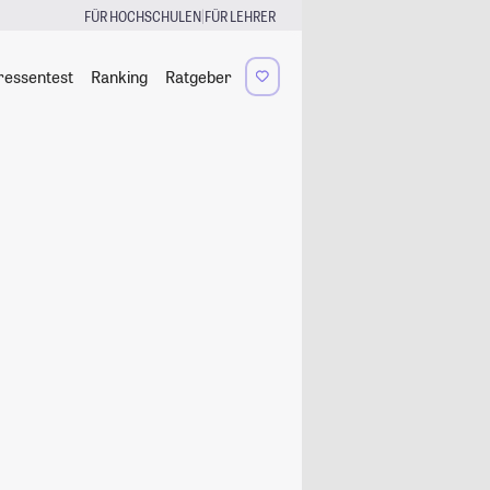
|
FÜR HOCHSCHULEN
FÜR LEHRER
ressentest
Ranking
Ratgeber