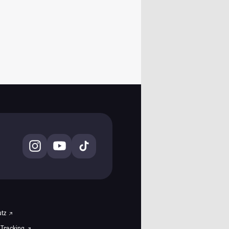
utz
 Tracking