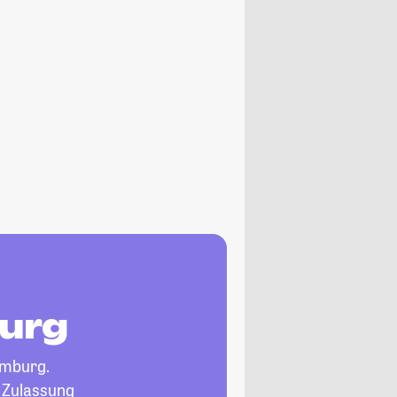
burg
mburg.
, Zulassung