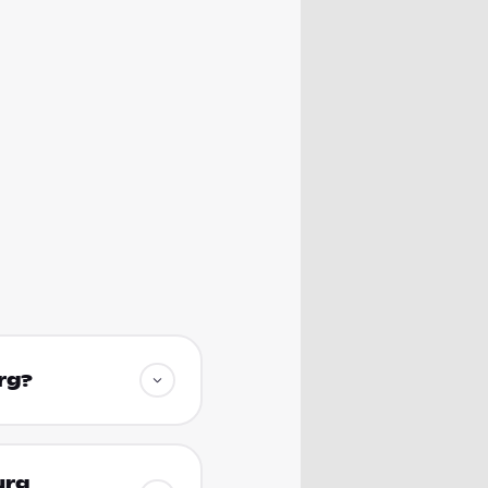
rg?
urg