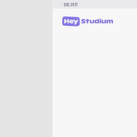
Zum
DIE ZEIT
Inhalt
springen