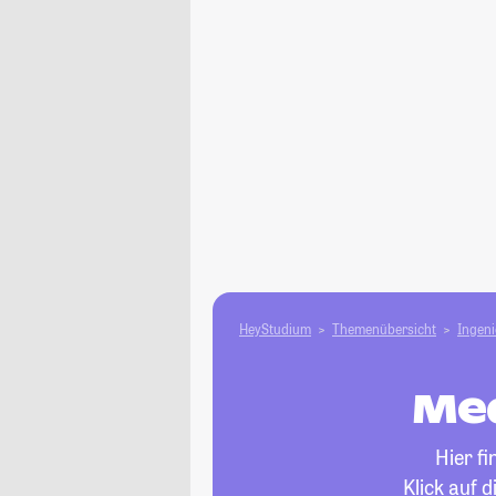
HeyStudium
Themenübersicht
Ingen
Med
Hier f
Klick auf 