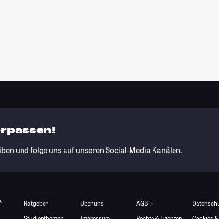
erpassen!
iben und folge uns auf unseren Social-Media Kanälen.
Ratgeber
Über uns
AGB
Datensch
Studienthemen
Impressum
Rechte & Lizenzen
Cookies &