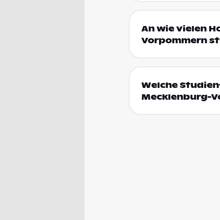
An wie vielen H
Vorpommern st
Welche Studienf
Mecklenburg-