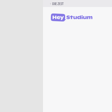
Zum
DIE ZEIT
Inhalt
springen