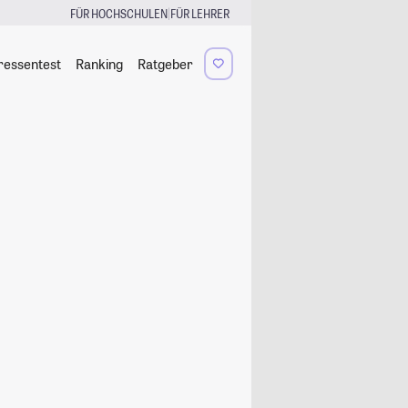
|
FÜR HOCHSCHULEN
FÜR LEHRER
ressentest
Ranking
Ratgeber