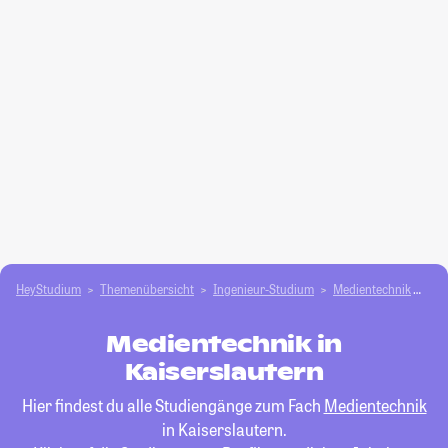
HeyStudium
Themenübersicht
Ingenieur-Studium
Medientechnik
Kai
Medientechnik in
Kaiserslautern
Hier findest du alle Studiengänge zum Fach
Medientechnik
in Kaiserslautern.