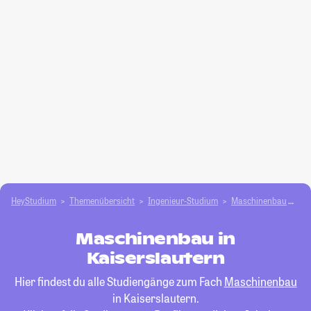
HeyStudium
Themenübersicht
Ingenieur-Studium
Maschinenbau
Ka
Maschinenbau in
Kaiserslautern
Hier findest du alle Studiengänge zum Fach
Maschinenbau
in Kaiserslautern.