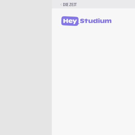
Zum
DIE ZEIT
Inhalt
springen