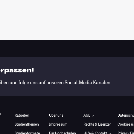
erpassen!
iben und folge uns auf unseren Social-Media Kanälen.
Ratgeber
Über uns
AGB
Datensch
Studienthemen
Impressum
Rechte & Lizenzen
Cookies &
Studienformate
Für Hochschulen
Hilfe & Kontakt
Privacy E