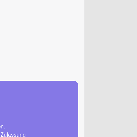
en.
, Zulassung