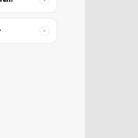
eren?
?