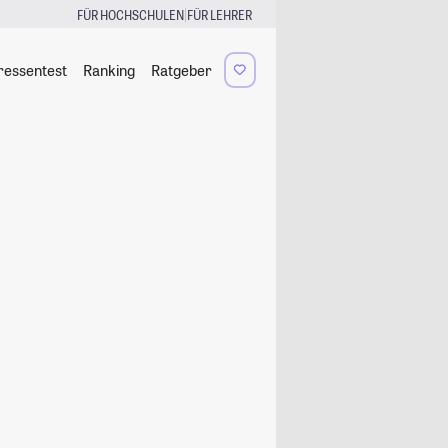
|
FÜR HOCHSCHULEN
FÜR LEHRER
ressentest
Ranking
Ratgeber