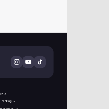
utz
 Tracking
instellungen