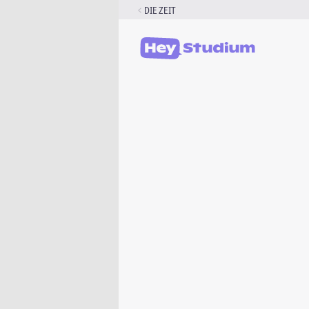
Zum
DIE ZEIT
Inhalt
springen