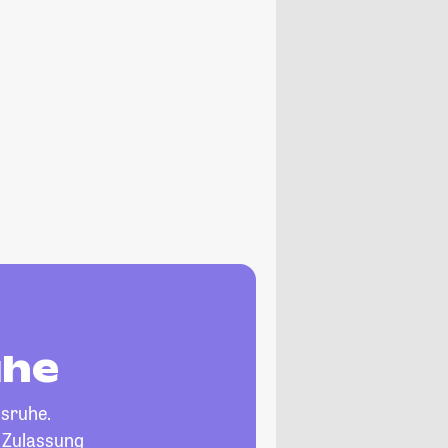
uhe
lsruhe.
, Zulassung