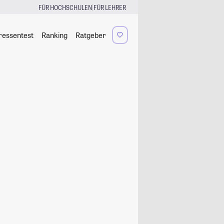
|
FÜR HOCHSCHULEN
FÜR LEHRER
ressentest
Ranking
Ratgeber