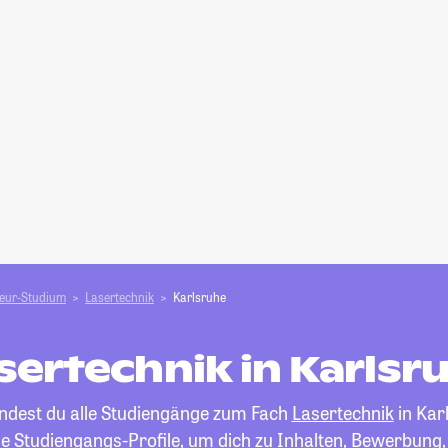
ieur-Studium
Lasertechnik
Karlsruhe
sertechnik in Karlsr
indest du alle Studiengänge zum Fach
Lasertechnik
in Kar
die Studiengangs-Profile, um dich zu Inhalten, Bewerbung