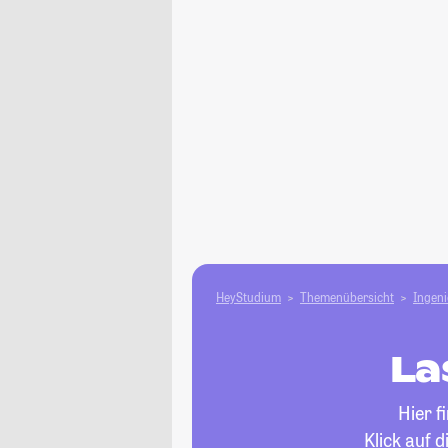
HeyStudium
Themenübersicht
Ingen
La
Hier f
Klick auf 