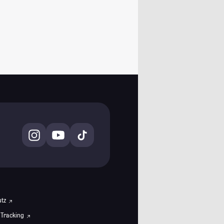
utz
 Tracking