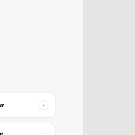
e?
he