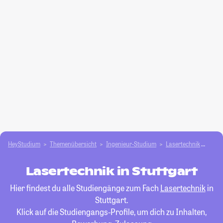
HeyStudium
Themenübersicht
Ingenieur-Studium
Lasertechnik
Stut
Lasertechnik in Stuttgart
Hier findest du alle Studiengänge zum Fach
Lasertechnik
in
Stuttgart.
Klick auf die Studiengangs-Profile, um dich zu Inhalten,