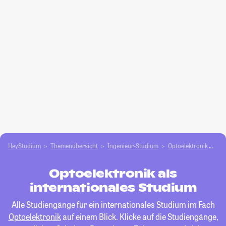
HeyStudium
Themenübersicht
Ingenieur-Studium
Optoelektronik
int
Optoelektronik als
internationales Studium
Alle Studiengänge für ein internationales Studium im Fach
Optoelektronik
auf einem Blick. Klicke auf die Studiengänge,