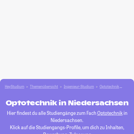
HeyStudium
Themenübersicht
Ingenieur-Studium
Optotechnik
Niede
Optotechnik in Niedersachsen
Hier findest du alle Studiengänge zum Fach
Optotechnik
in
Niedersachsen.
Klick auf die Studiengangs-Profile, um dich zu Inhalten,