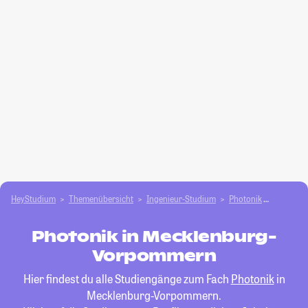
HeyStudium
Themenübersicht
Ingenieur-Studium
Photonik
Mecklen
Photonik in Mecklenburg-
Vorpommern
Hier findest du alle Studiengänge zum Fach
Photonik
in
Mecklenburg-Vorpommern.