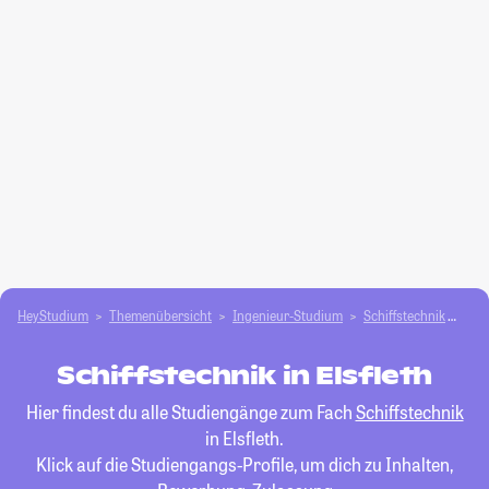
HeyStudium
Themenübersicht
Ingenieur-Studium
Schiffstechnik
Elsf
Schiffstechnik in Elsfleth
Hier findest du alle Studiengänge zum Fach
Schiffstechnik
in Elsfleth.
Klick auf die Studiengangs-Profile, um dich zu Inhalten,