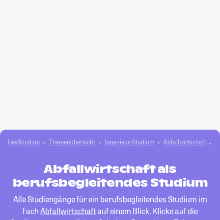
HeyStudium
Themenübersicht
Ingenieur-Studium
Abfallwirtschaft
b
Abfallwirtschaft als
berufsbegleitendes Studium
Alle Studiengänge für ein berufsbegleitendes Studium im
Fach
Abfallwirtschaft
auf einem Blick. Klicke auf die