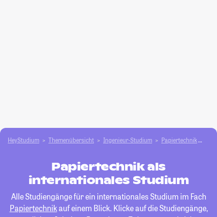
HeyStudium
Themenübersicht
Ingenieur-Studium
Papiertechnik
int
Papiertechnik als
internationales Studium
Alle Studiengänge für ein internationales Studium im Fach
Papiertechnik
auf einem Blick. Klicke auf die Studiengänge,