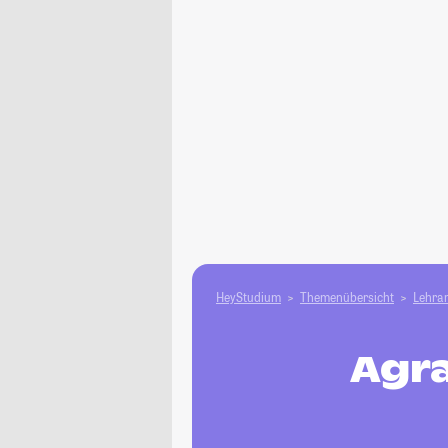
HeyStudium
Themenübersicht
Lehram
Agra