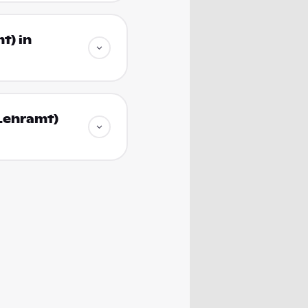
t) in
Lehramt)