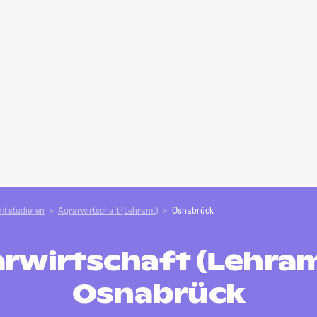
t studieren
Agrarwirtschaft (Lehramt)
Osnabrück
rwirtschaft (Lehram
Osnabrück