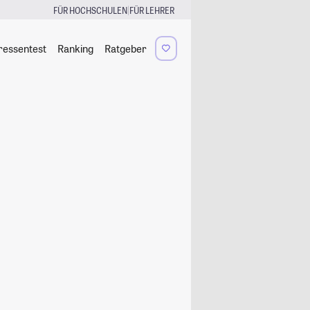
|
FÜR HOCHSCHULEN
FÜR LEHRER
ressentest
Ranking
Ratgeber