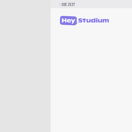
Zum
DIE ZEIT
Inhalt
springen