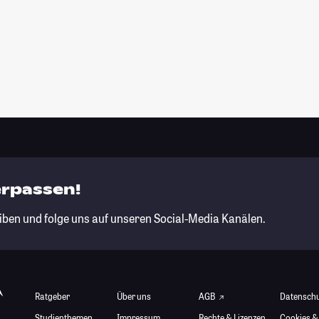
erpassen!
iben und folge uns auf unseren Social-Media Kanälen.
Ratgeber
Über uns
AGB
Datensch
Studienthemen
Impressum
Rechte & Lizenzen
Cookies &