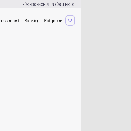
|
FÜR HOCHSCHULEN
FÜR LEHRER
ressentest
Ranking
Ratgeber