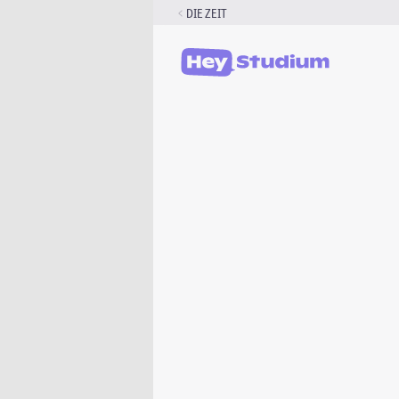
Zum
DIE ZEIT
Inhalt
springen