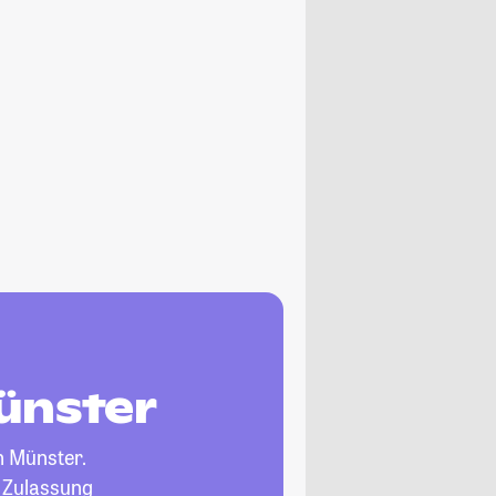
ünster
n Münster.
, Zulassung