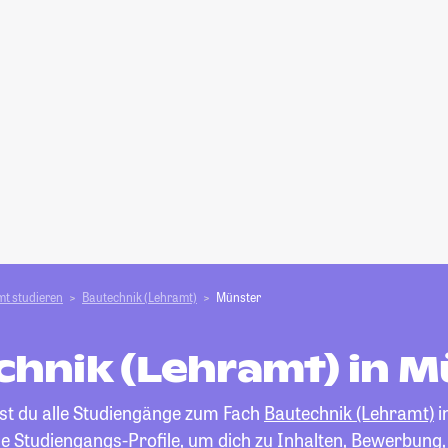
t studieren
Bautechnik (Lehramt)
Münster
chnik (Lehramt) in M
est du alle Studiengänge zum Fach
Bautechnik (Lehramt)
i
die Studiengangs-Profile, um dich zu Inhalten, Bewerbung