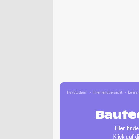
HeyStudium
Themenübersicht
Lehram
Baute
Hier find
Klick auf 