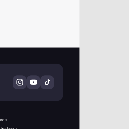
utz
 Tracking