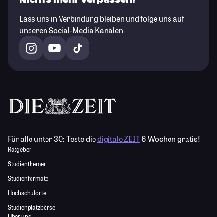
Nichts mehr verpassen!
Lass uns in Verbindung bleiben und folge uns auf
unseren Social-Media Kanälen.
Für alle unter 30:
Teste die
digitale ZEIT
6 Wochen gratis!
Ratgeber
Studienthemen
Studienformate
Hochschulorte
Studienplatzbörse
Über uns