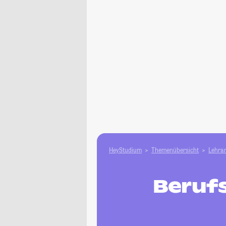
HeyStudium
Themenübersicht
Lehram
Beruf