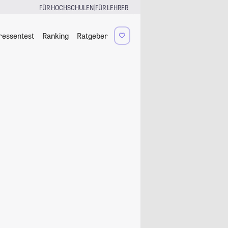
|
FÜR HOCHSCHULEN
FÜR LEHRER
ressentest
Ranking
Ratgeber