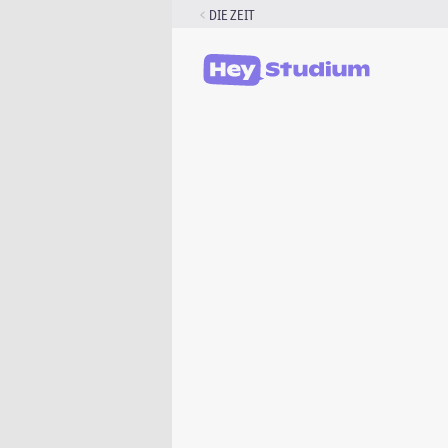
Zum
DIE ZEIT
Inhalt
springen