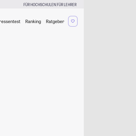
|
FÜR HOCHSCHULEN
FÜR LEHRER
ressentest
Ranking
Ratgeber