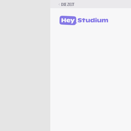
Zum
DIE ZEIT
Inhalt
springen