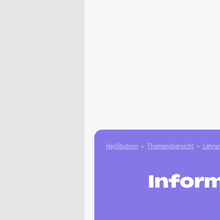
HeyStudium
Themenübersicht
Lehram
Inform