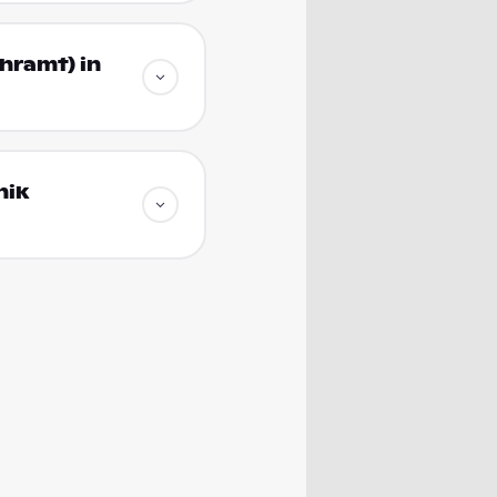
hramt) in
nik