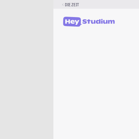
Zum
DIE ZEIT
Inhalt
springen