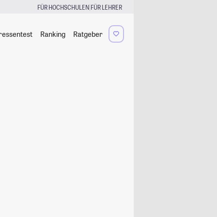
|
FÜR HOCHSCHULEN
FÜR LEHRER
ressentest
Ranking
Ratgeber