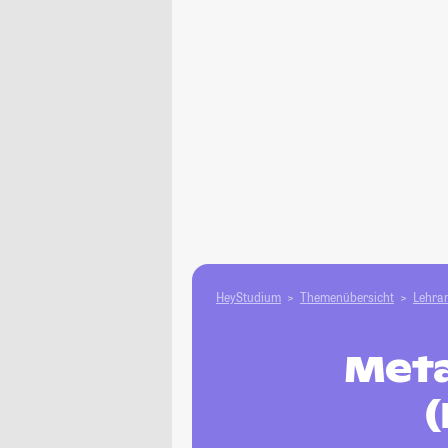
HeyStudium
Themenübersicht
Lehram
Meta
(