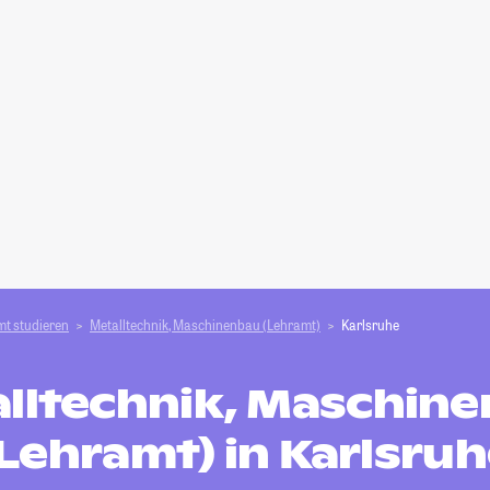
t studieren
Metalltechnik, Maschinenbau (Lehramt)
Karlsruhe
lltechnik, Maschin
Lehramt) in Karlsru