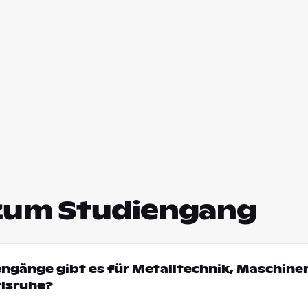
zum Studiengang
engänge gibt es für Metalltechnik, Maschin
rlsruhe?