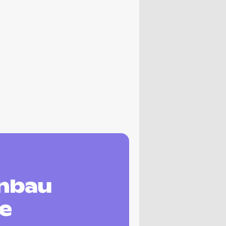
enbau
he