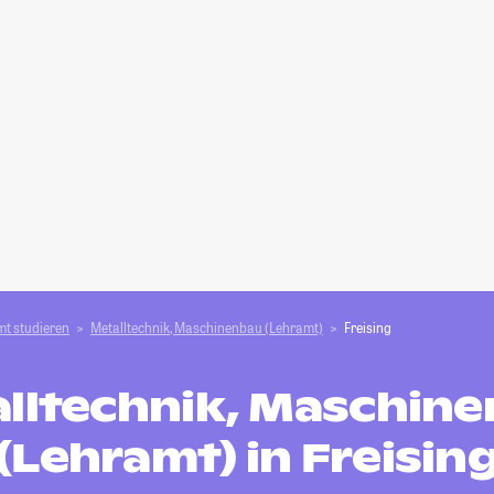
t studieren
Metalltechnik, Maschinenbau (Lehramt)
Freising
lltechnik, Maschin
(Lehramt) in Freisin