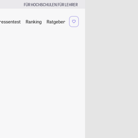
|
FÜR HOCHSCHULEN
FÜR LEHRER
ressentest
Ranking
Ratgeber