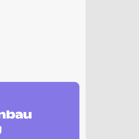
enbau
g