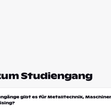
zum Studiengang
engänge gibt es für Metalltechnik, Maschin
ising?