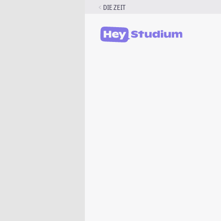
Zum
DIE ZEIT
Inhalt
springen