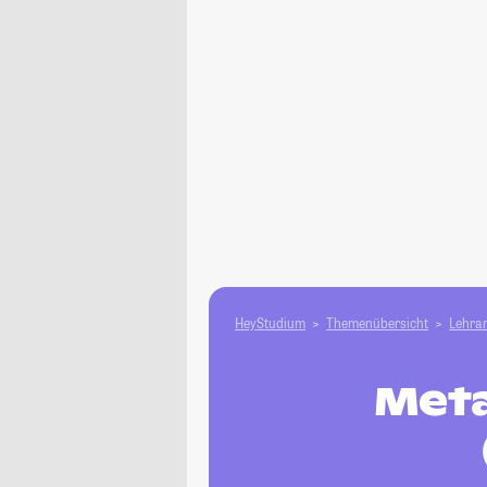
HeyStudium
Themenübersicht
Lehram
Meta