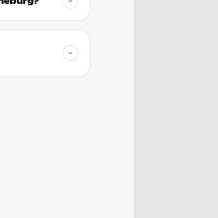
üneburg?