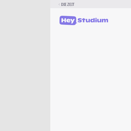
Zum
DIE ZEIT
Inhalt
springen