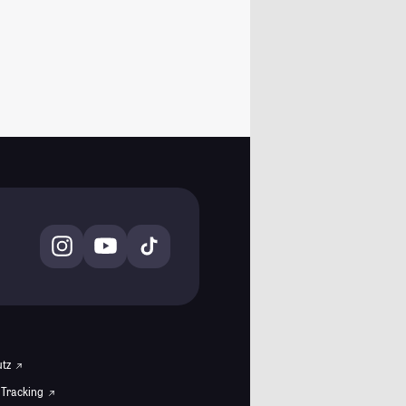
utz
 Tracking