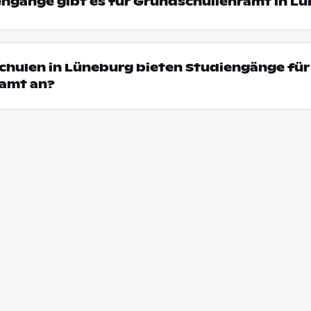
engänge gibt es für Grundschullehramt in L
chulen in Lüneburg bieten Studiengänge für
amt an?