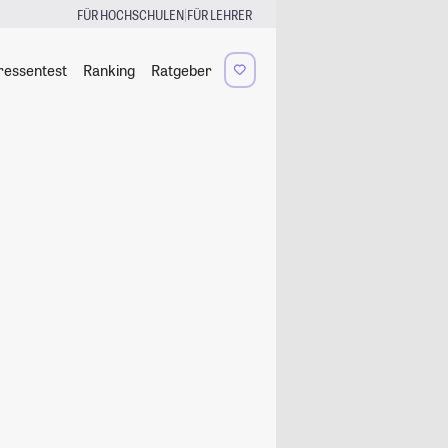
|
FÜR HOCHSCHULEN
FÜR LEHRER
ressentest
Ranking
Ratgeber