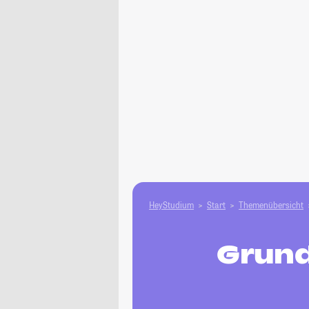
HeyStudium
Start
Themenübersicht
Grund