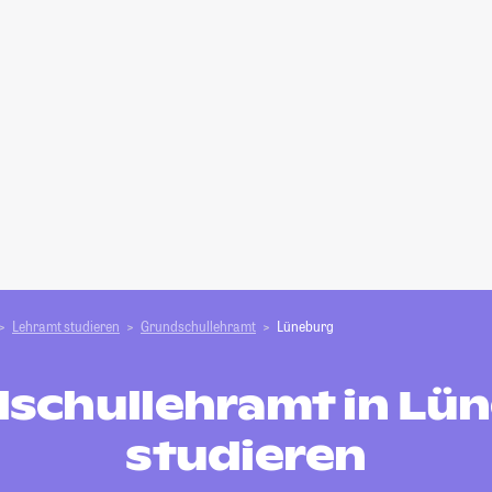
Lehramt studieren
Grundschullehramt
Lüneburg
schullehramt in Lü
studieren