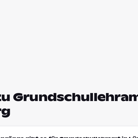
zu Grundschullehram
rg