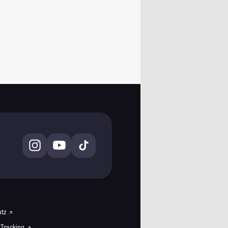
utz
 Tracking