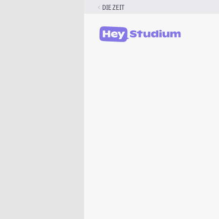
Zum
DIE ZEIT
Inhalt
springen