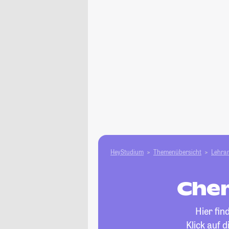
HeyStudium
Themenübersicht
Lehram
Chem
Hier fin
Klick auf 