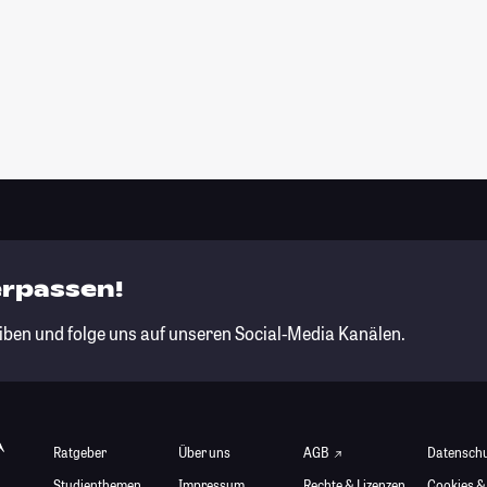
erpassen!
iben und folge uns auf unseren Social-Media Kanälen.
Ratgeber
Über uns
AGB
Datensch
Studienthemen
Impressum
Rechte & Lizenzen
Cookies &