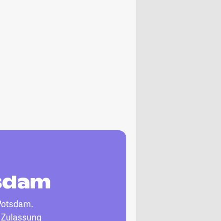
tsdam
Potsdam.
, Zulassung