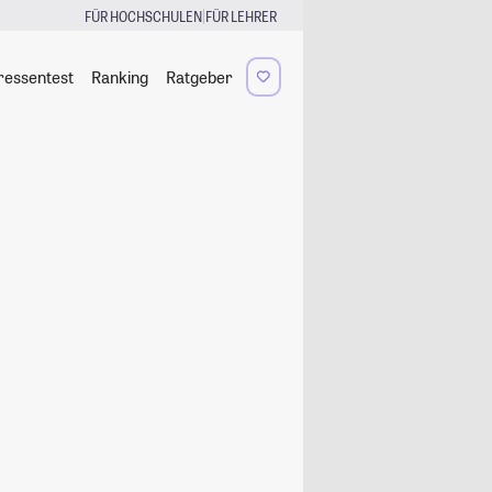
|
FÜR HOCHSCHULEN
FÜR LEHRER
ressentest
Ranking
Ratgeber