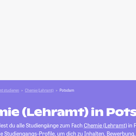
t studieren
Chemie (Lehramt)
Potsdam
ie (Lehramt) in Po
dest du alle Studiengänge zum Fach
Chemie (Lehramt)
in 
die Studiengangs-Profile, um dich zu Inhalten, Bewerbung