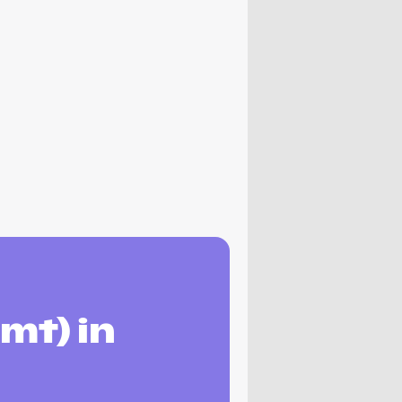
mt) in