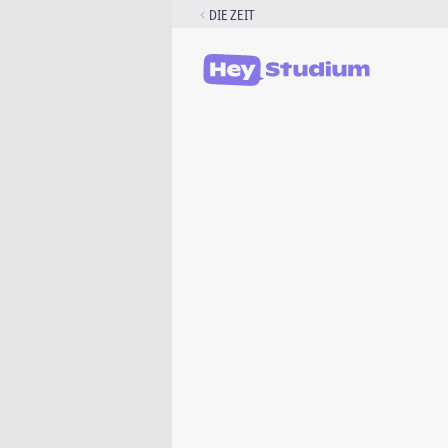
Zum
DIE ZEIT
Inhalt
springen