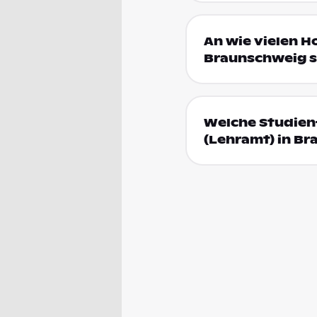
An wie vielen H
Braunschweig s
Welche Studienf
(Lehramt) in B