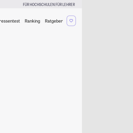
|
FÜR HOCHSCHULEN
FÜR LEHRER
ressentest
Ranking
Ratgeber