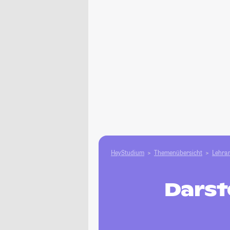
HeyStudium
Themenübersicht
Lehram
Darst