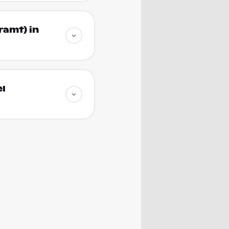
ramt) in
el