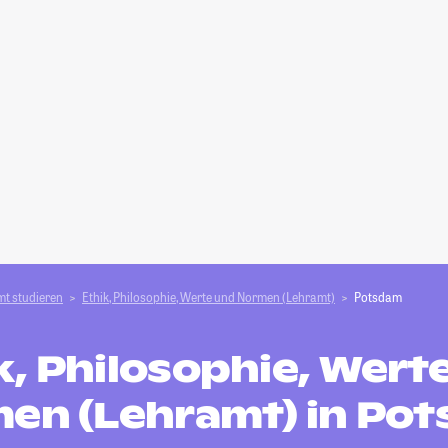
t studieren
Ethik, Philosophie, Werte und Normen (Lehramt)
Potsdam
k, Philosophie, Wert
en (Lehramt) in Po