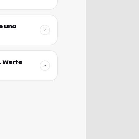
te und
, Werte