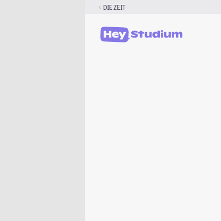
Zum
DIE ZEIT
Inhalt
springen