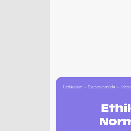
HeyStudium
Themenübersicht
Lehram
Ethi
Norm