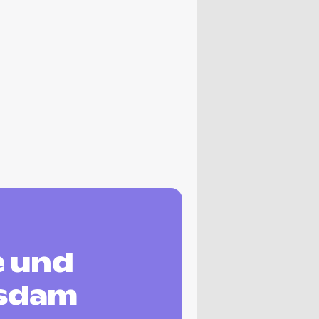
e und
tsdam