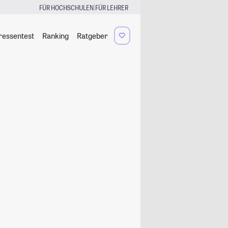
|
FÜR HOCHSCHULEN
FÜR LEHRER
ressentest
Ranking
Ratgeber