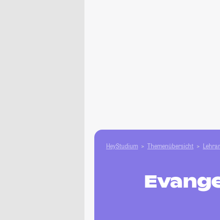
HeyStudium
Themenübersicht
Lehram
Evange