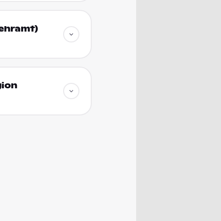
Lehramt)
gion