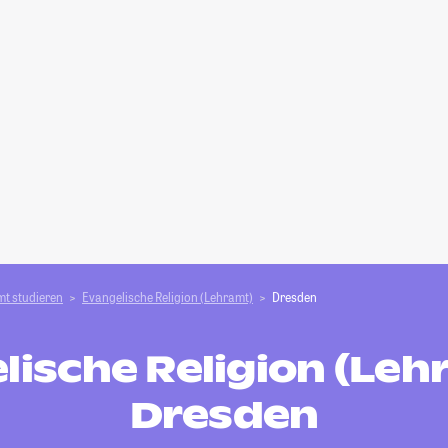
t studieren
Evangelische Religion (Lehramt)
Dresden
lische Religion (Lehr
Dresden