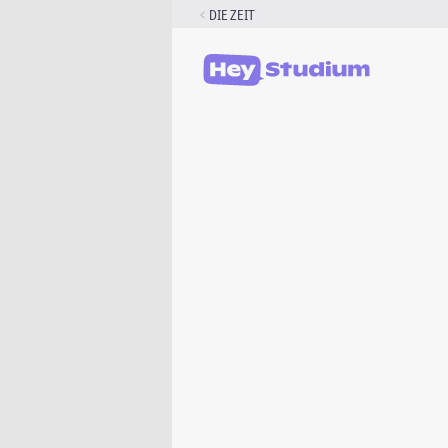
Zum
DIE ZEIT
Inhalt
springen