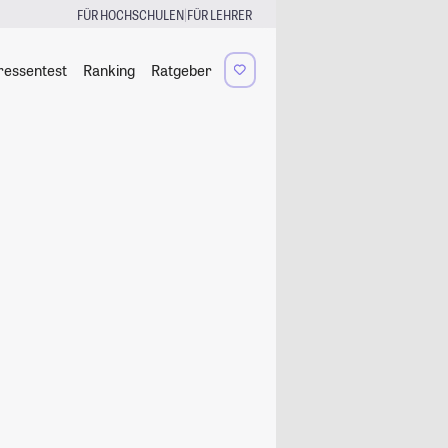
|
FÜR HOCHSCHULEN
FÜR LEHRER
ressentest
Ranking
Ratgeber