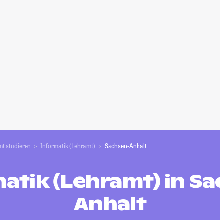
t studieren
Informatik (Lehramt)
Sachsen-Anhalt
atik (Lehramt) in S
Anhalt