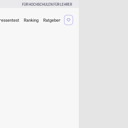
|
FÜR HOCHSCHULEN
FÜR LEHRER
ressentest
Ranking
Ratgeber