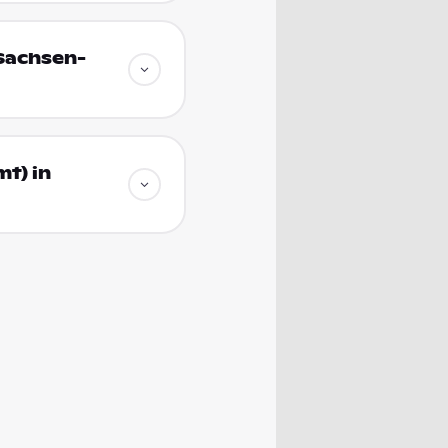
 Sachsen-
t) in