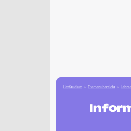
HeyStudium
Themenübersicht
Lehram
Inform