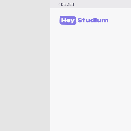
Zum
DIE ZEIT
Inhalt
springen