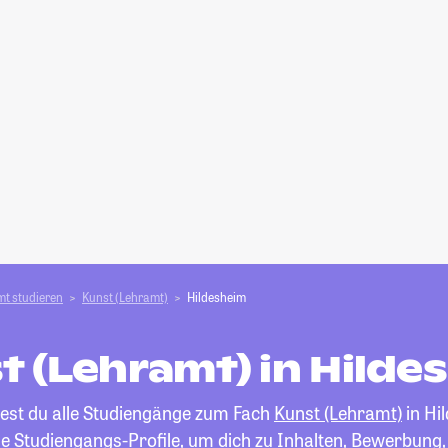
t studieren
Kunst (Lehramt)
Hildesheim
t (Lehramt) in Hilde
dest du alle Studiengänge zum Fach
Kunst (Lehramt)
in Hi
die Studiengangs-Profile, um dich zu Inhalten, Bewerbung