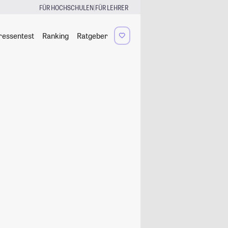
|
FÜR HOCHSCHULEN
FÜR LEHRER
ressentest
Ranking
Ratgeber