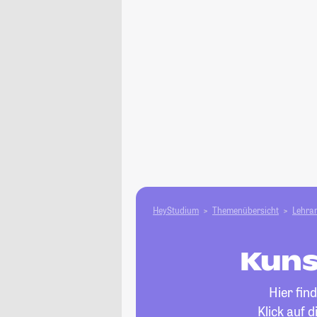
HeyStudium
Themenübersicht
Lehram
Kuns
Hier fin
Klick auf 