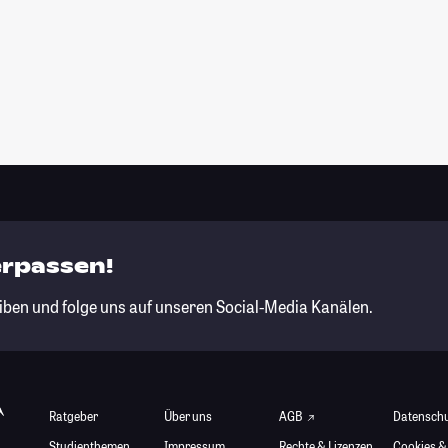
erpassen!
iben und folge uns auf unseren Social-Media Kanälen.
Ratgeber
Über uns
AGB
Datensch
Studienthemen
Impressum
Rechte & Lizenzen
Cookies &