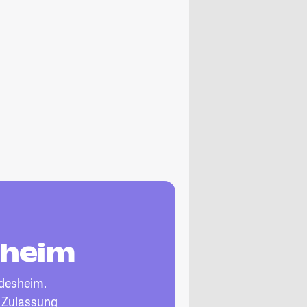
sheim
ldesheim.
, Zulassung