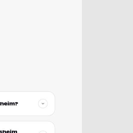
sheim?
esheim