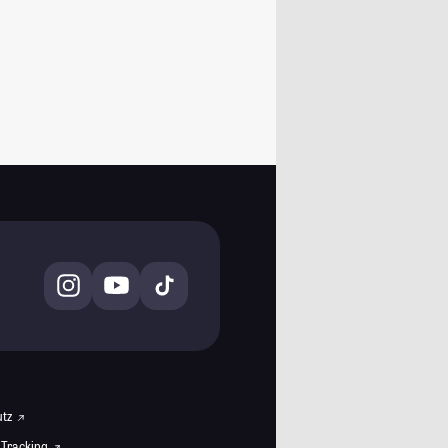
utz
 Tracking