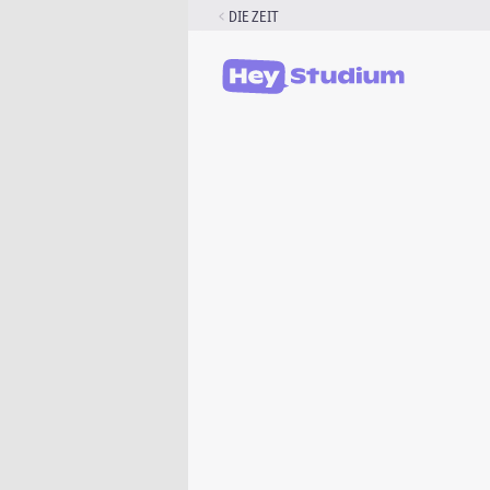
Zum
DIE ZEIT
Inhalt
springen