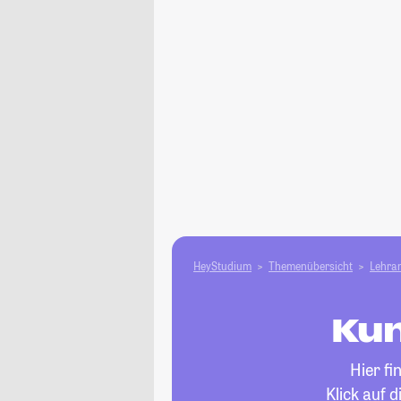
HeyStudium
Themenübersicht
Lehram
Kun
Hier fi
Klick auf 