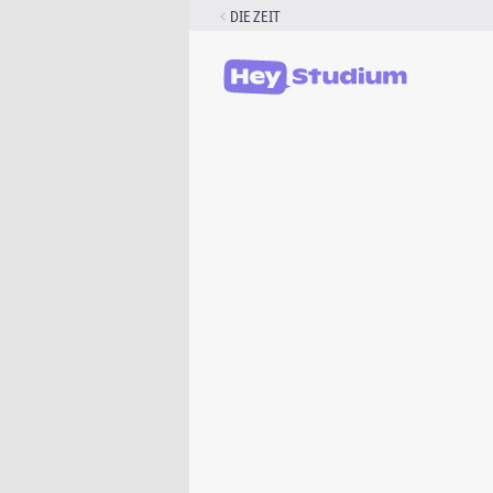
Zum
DIE ZEIT
Inhalt
springen