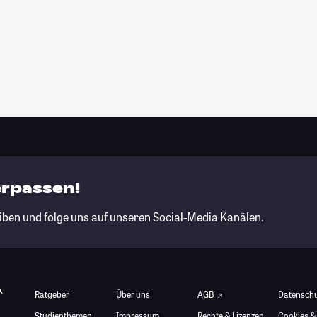
erpassen!
iben und folge uns auf unseren Social-Media Kanälen.
Ratgeber
Über uns
AGB
Datensch
Studienthemen
Impressum
Rechte & Lizenzen
Cookies &