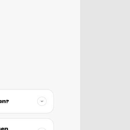
en?
sen