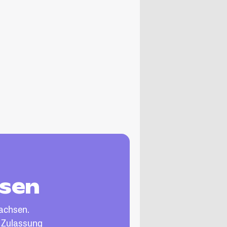
hsen
achsen.
, Zulassung