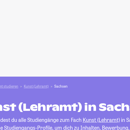
t studieren
Kunst (Lehramt)
Sachsen
st (Lehramt) in Sac
ndest du alle Studiengänge zum Fach
Kunst (Lehramt)
in S
die Studiengangs-Profile, um dich zu Inhalten, Bewerbung