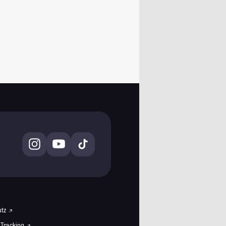
utz
 Tracking