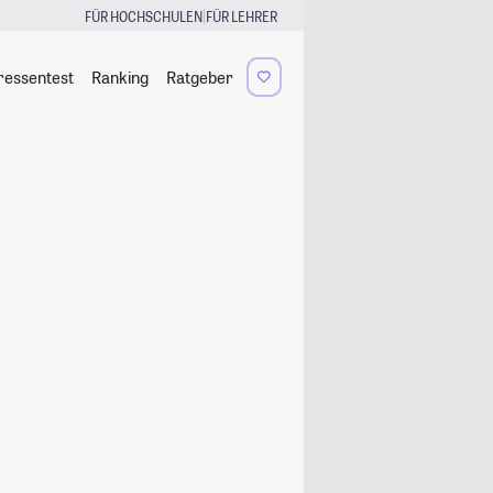
|
FÜR HOCHSCHULEN
FÜR LEHRER
ressentest
Ranking
Ratgeber